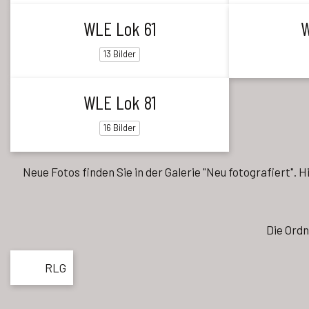
WLE Lok 61
W
13 Bilder
WLE Lok 81
16 Bilder
Neue Fotos finden Sie in der Galerie "Neu fotografiert". 
Die Ordn
RLG