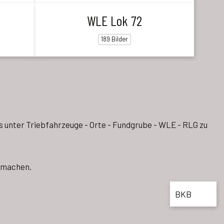
WLE Lok 72
189 Bilder
 es unter Triebfahrzeuge - Orte - Fundgrube - WLE - RLG zu
u machen.
BKB